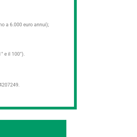
no a 6.000 euro annui);
° e il 100°).
5 4207249.