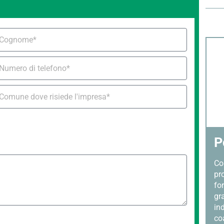
P
Con
pr
fo
gra
ind
coa