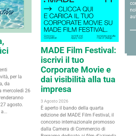
con
no
aut
a,
MADE Film Festival:
ici
iscrivi il tuo
Corporate Movie e
enti
ità, per la
dai visibilità alla tua
a, da
impresa
a mercoledì 26
iprenderanno
3 Agosto 2026
 27 agosto.
È aperto il bando della quarta
a...
edizione del MADE Film Festival, il
concorso internazionale promosso
dalla Camera di Commercio di
Bergamo dedicato ai film d’azienda.