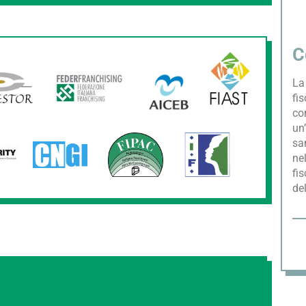
C
La 
fis
co
un’
sa
nel
fis
de