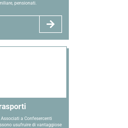
iliare, pensionati.
rasporti
i Associati a Confesercenti
ssono usufruire di vantaggiose