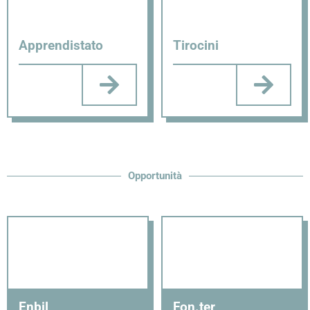
Apprendistato
Tirocini
Opportunità
Enbil
Fon.ter​