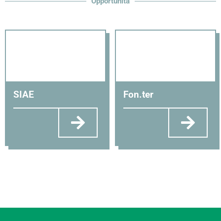
Opportunità
SIAE
Fon.ter​