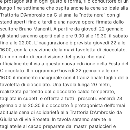
è protagonista in ogni gusto e forma, filo conduttore di un
lungo fine settimana che ospita anche la cena solidale alla
Trattoria D’Ambrosio da Giuliana, la “notte nera” con gli
stand aperti fino a tardi e una nuova opera firmata dallo
scultore Bruno Manenti. A partire da giovedì 22 gennaio
gli stand saranno aperti dalle ore 9.00 alle 19.30, il sabato
fino alle 22.00. L’inaugurazione è prevista giovedì 22 alle
16.00, con la creazione della maxi tavoletta di cioccolato.
Un momento di condivisione del gusto che darà
ufficialmente il via a questa nuova edizione della Festa del
Cioccolato. Il programma:Giovedì 22 gennaio alle ore
16.00 il momento inaugurale con il tradizionale taglio della
tavoletta di cioccolato. Una tavola lunga 20 metri,
realizzata partendo dal cioccolato caldo temperato,
tagliata in cubetti e offerta a tutti i presenti. Venerdì 23
gennaio alle 20.30 il cioccolato è protagonista dell’ormai
abituale cena di solidarietà alla Trattoria D’Ambrosio da
Giuliana di via Broseta. In tavola saranno servite le
tagliatelle al cacao preparate dai mastri pasticcieri e