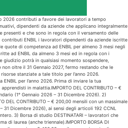
o 2026 contributi a favore dei lavoratori a tempo
inuativi, dipendenti da aziende che applicano integralmente
ove presenti e che sono in regola con il versamento delle
contributi ENBIL i lavoratori dipendenti da aziende iscritte
o le quote di competenza ad ENBIL per almeno 3 mesi negli
critte ad ENBIL da almeno 3 mesi ed in regola con i
le giudizio potrà in qualsiasi momento sospendere,
 e non oltre il 31 Gennaio 2027, fermo restando che le
sorse stanziate a tale titolo per l’anno 2026.
a ENBIL per l’anno 2026. Prima di inviare la tua
tori apprendisti in malattia.IMPORTO DEL CONTRIBUTO – €
lendario (1° Gennaio 2026 – 31 Dicembre 2026). 2)
PORTO DEL CONTRIBUTO – € 200,00 mensili con un massimale
6 – 31 Dicembre 2026), ai sensi degli articoli 192 CCNL
intero. 3) Borsa di studio DESTINATARI – lavoratori che
ploma di laurea (anche triennale).IMPORTO BORSA DI