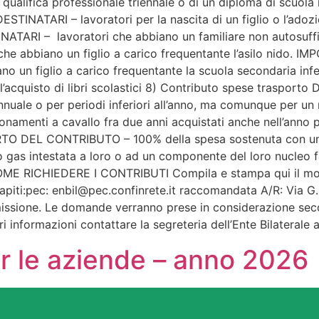
qualifica professionale triennale o di un diploma di scuola
tà DESTINATARI – lavoratori per la nascita di un figlio o 
ESTINATARI – lavoratori che abbiano un familiare non auto
 che abbiano un figlio a carico frequentante l’asilo nido
biano un figlio a carico frequentante la scuola secondaria
’acquisto di libri scolastici 8) Contributo spese trasporto
nnuale o per periodi inferiori all’anno, ma comunque per un 
bonamenti a cavallo fra due anni acquistati anche nell’anno
MPORTO DEL CONTRIBUTO – 100% della spesa sostenuta con u
/o gas intestata a loro o ad un componente del loro nucl
ME RICHIEDERE I CONTRIBUTI Compila e stampa qui il modul
capiti:pec: enbil@pec.confinrete.it raccomandata A/R: Via 
asmissione. Le domande verranno prese in considerazione sec
ri informazioni contattare la segreteria dell’Ente Bilateral
er le aziende – anno 2026