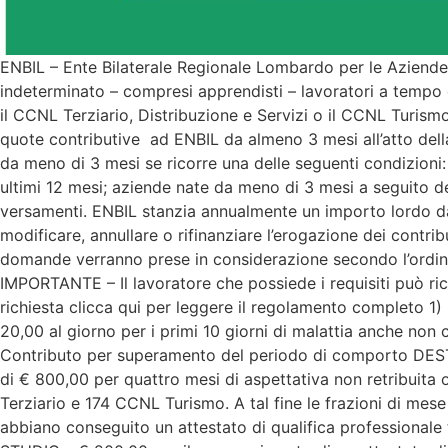
ENBIL – Ente Bilaterale Regionale Lombardo per le Aziende 
indeterminato – compresi apprendisti – lavoratori a tempo 
il CCNL Terziario, Distribuzione e Servizi o il CCNL Turismo,
quote contributive ad ENBIL da almeno 3 mesi all’atto della
da meno di 3 mesi se ricorre una delle seguenti condizioni
ultimi 12 mesi; aziende nate da meno di 3 mesi a seguito de
versamenti. ENBIL stanzia annualmente un importo lordo da 
modificare, annullare o rifinanziare l’erogazione dei contri
domande verranno prese in considerazione secondo l’ordine 
IMPORTANTE – Il lavoratore che possiede i requisiti può rich
richiesta clicca qui per leggere il regolamento completo 
20,00 al giorno per i primi 10 giorni di malattia anche non
Contributo per superamento del periodo di comporto DEST
di € 800,00 per quattro mesi di aspettativa non retribuita 
Terziario e 174 CCNL Turismo. A tal fine le frazioni di me
abbiano conseguito un attestato di qualifica professional