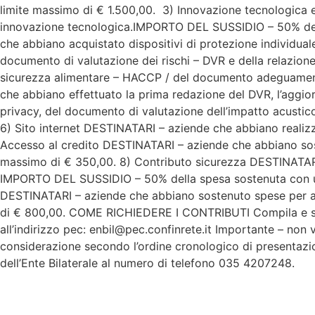
limite massimo di € 1.500,00. 3) Innovazione tecnologica 
innovazione tecnologica.IMPORTO DEL SUSSIDIO – 50% dell
che abbiano acquistato dispositivi di protezione individ
documento di valutazione dei rischi – DVR e della relazion
sicurezza alimentare – HACCP / del documento adeguament
che abbiano effettuato la prima redazione del DVR, l’aggio
privacy, del documento di valutazione dell’impatto acust
6) Sito internet DESTINATARI – aziende che abbiano reali
Accesso al credito DESTINATARI – aziende che abbiano sos
massimo di € 350,00. 8) Contributo sicurezza DESTINATARI –
IMPORTO DEL SUSSIDIO – 50% della spesa sostenuta con un
DESTINATARI – aziende che abbiano sostenuto spese per a
di € 800,00. COME RICHIEDERE I CONTRIBUTI Compila e stamp
all’indirizzo pec: enbil@pec.confinrete.it Importante – non
considerazione secondo l’ordine cronologico di presentazion
dell’Ente Bilaterale al numero di telefono 035 4207248.