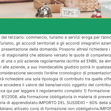
del terziario: commercio, turismo e servizi eroga per l’ann
urismo, gli accordi territoriali e gli accordi integrativi azi
a presentazione della domanda. Possono altresì richiedere i
re di stagionalità che abbiano versato le quote di competen
o di una o più aziende regolarmente iscritte ad ENBIL da al
alle aziende, a suo insindacabile giudizio potrà in qualsia
onsiderazione secondo l’ordine cronologico di presentazione
rà richiedere una sola tipologia di contributo tra quelle of
ve eccedere il valore del bene/servizio oggetto del contribu
a clicca qui per leggere il regolamento completo 1) Formazi
. 81/2008, alla formazione obbligatoria in materia di preven
teria di apprendistato.IMPORTO DEL SUSSIDIO – 60% della s
bbiano attivato corsi di formazione non obbligatoria.IMP