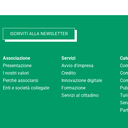
ISCRIVITI ALLA NEWSLETTER
Associazione
Servizi
Cat
Presentazione
Avvio d'impresa
Com
I nostri valori
Credito
Com
Perché associarsi
Innovazione digitale
Com
Enti e società collegate
Formazione
Pubb
Servizi al cittadino
Tur
Serv
Part