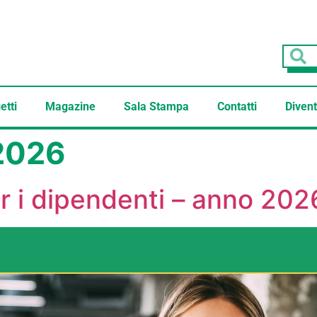
etti
Magazine
Sala Stampa
Contatti
Divent
2026
r i dipendenti – anno 202