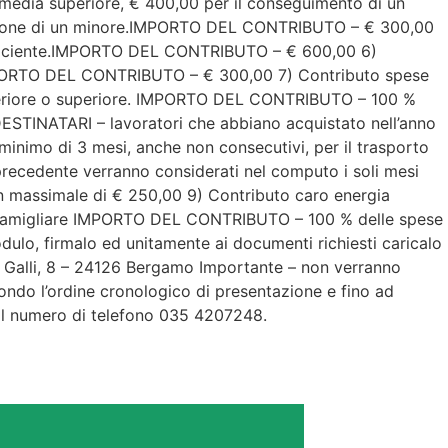
 media superiore, € 400,00 per il conseguimento di un
l’adozione di un minore.IMPORTO DEL CONTRIBUTO – € 300,00
sufficiente.IMPORTO DEL CONTRIBUTO – € 600,00 6)
. IMPORTO DEL CONTRIBUTO – € 300,00 7) Contributo spese
 inferiore o superiore. IMPORTO DEL CONTRIBUTO – 100 %
 DESTINATARI – lavoratori che abbiano acquistato nell’anno
minimo di 3 mesi, anche non consecutivi, per il trasporto
 precedente verranno considerati nel computo i soli mesi
n massimale di € 250,00 9) Contributo caro energia
eo famigliare IMPORTO DEL CONTRIBUTO – 100 % delle spese
o, firmalo ed unitamente ai documenti richiesti caricalo
G. Galli, 8 – 24126 Bergamo Importante – non verranno
ondo l’ordine cronologico di presentazione e fino ad
e al numero di telefono 035 4207248.