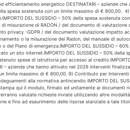
ed efficientamento energetico DESTINATARI – aziende che ab
a spesa sostenuta con un limite massimo di € 800,00. 4) 
uale.IMPORTO DEL SUSSIDIO – 50% della spesa sostenuta con
e di misurazione di RADON / del documento di valutazione de
o privacy -GDPR / del documento valutazione impatto acu
rnamento o la misurazione dei Radon, del manuale di autoco
ico o del Piano di emergenza.IMPORTO DEL SUSSIDIO – 60% 
zzato un sito internet.IMPORTO DEL SUSSIDIO – 50% della s
tenuto spese di istruttoria per accesso al credito.IMPORT
 aziende che hanno attivato nel 2026 interventi finalizzat
 limite massimo di € 800,00. 9) Contributo per Intervent
deguamenti alla normativa antincendio IMPORTO DEL SUSSI
a qui il modulo, firmalo ed unitamente ai documenti richi
 verranno valutate richieste inviate utilizzando altre modal
e e fino ad esaurimento delle risorse stanziate a tale titol