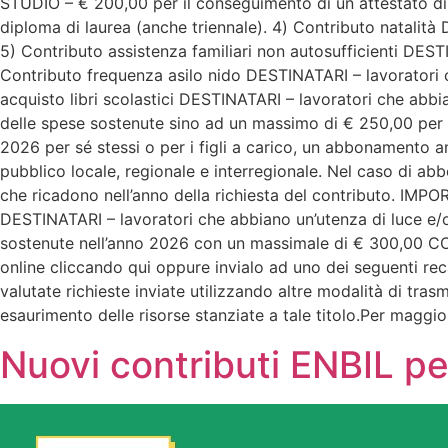
STUDIO – € 200,00 per il conseguimento di un attestato di 
diploma di laurea (anche triennale). 4) Contributo natali
5) Contributo assistenza familiari non autosufficienti D
Contributo frequenza asilo nido DESTINATARI – lavoratori
acquisto libri scolastici DESTINATARI – lavoratori che ab
delle spese sostenute sino ad un massimo di € 250,00 per l
2026 per sé stessi o per i figli a carico, un abbonamento a
pubblico locale, regionale e interregionale. Nel caso di ab
che ricadono nell’anno della richiesta del contributo. I
DESTINATARI – lavoratori che abbiano un’utenza di luce e
sostenute nell’anno 2026 con un massimale di € 300,00 CO
online cliccando qui oppure invialo ad uno dei seguenti re
valutate richieste inviate utilizzando altre modalità di tr
esaurimento delle risorse stanziate a tale titolo.Per maggio
Nuovi contributi ENBIL p