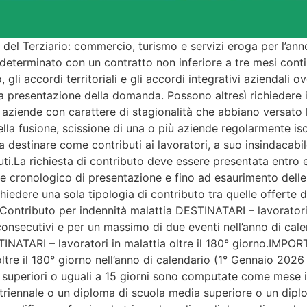
del Terziario: commercio, turismo e servizi eroga per l’ann
determinato con un contratto non inferiore a tre mesi cont
 gli accordi territoriali e gli accordi integrativi aziendali 
 presentazione della domanda. Possono altresì richiedere i 
: aziende con carattere di stagionalità che abbiano versat
lla fusione, scissione di una o più aziende regolarmente is
destinare come contributi ai lavoratori, a suo insindacabi
buti.La richiesta di contributo deve essere presentata entro
cronologico di presentazione e fino ad esaurimento delle ri
iedere una sola tipologia di contributo tra quelle offerte d
1) Contributo per indennità malattia DESTINATARI – lavora
 consecutivi e per un massimo di due eventi nell’anno di ca
INATARI – lavoratori in malattia oltre il 180° giorno.IM
oltre il 180° giorno nell’anno di calendario (1° Gennaio 202
se superiori o uguali a 15 giorni sono computate come mese 
e triennale o un diploma di scuola media superiore o un di