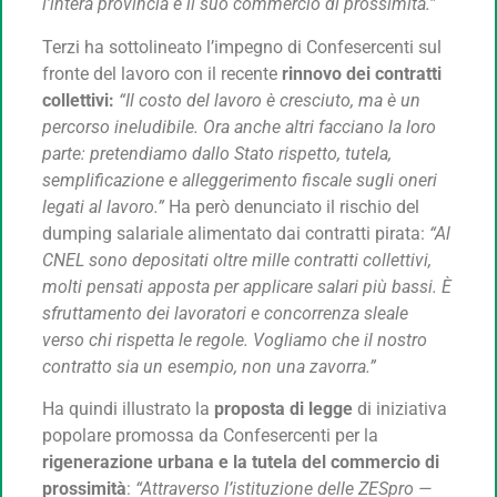
l’intera provincia e il suo commercio di prossimità.”
Terzi ha sottolineato l’impegno di Confesercenti sul
fronte del lavoro con il recente
rinnovo dei contratti
collettivi:
“Il costo del lavoro è cresciuto, ma è un
percorso ineludibile. Ora anche altri facciano la loro
parte: pretendiamo dallo Stato rispetto, tutela,
semplificazione e alleggerimento fiscale sugli oneri
legati al lavoro.”
Ha però denunciato il rischio del
dumping salariale alimentato dai contratti pirata:
“Al
CNEL sono depositati oltre mille contratti collettivi,
molti pensati apposta per applicare salari più bassi. È
sfruttamento dei lavoratori e concorrenza sleale
verso chi rispetta le regole. Vogliamo che il nostro
contratto sia un esempio, non una zavorra.”
Ha quindi illustrato la
proposta di legge
di iniziativa
popolare promossa da Confesercenti per la
rigenerazione urbana e la tutela del commercio di
prossimità
:
“Attraverso l’istituzione delle ZESpro —