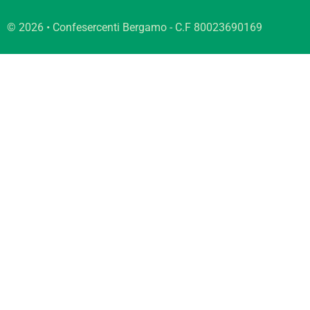
© 2026 • Confesercenti Bergamo - C.F 80023690169