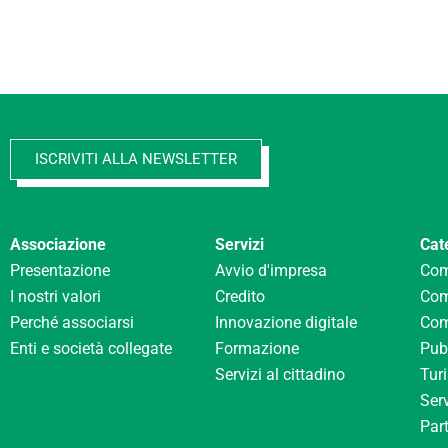
ISCRIVITI ALLA NEWSLETTER
Associazione
Servizi
Cat
Presentazione
Avvio d'impresa
Com
I nostri valori
Credito
Com
Perché associarsi
Innovazione digitale
Com
Enti e società collegate
Formazione
Pubb
Servizi al cittadino
Tur
Serv
Part